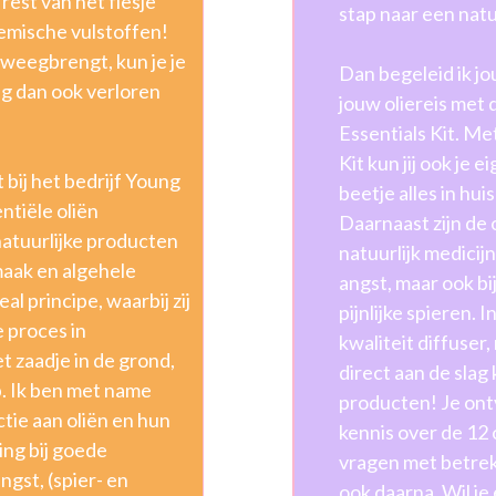
 rest van het flesje
stap naar een natu
mische vulstoffen!
 tweegbrengt, kun je je
Dan begeleid ik jou
ng dan ook verloren
jouw oliereis met 
Essentials Kit. Met
Kit kun jij ook je
bij het bedrijf Young
beetje alles in hu
ntiële oliën
Daarnaast zijn de 
atuurlijke producten
natuurlijk medicijn
maak en algehele
angst, maar ook bi
l principe, waarbij zij
pijnlijke spieren. 
 proces in
kwaliteit diffuser
t zaadje in de grond,
direct aan de slag
p. Ik ben met name
producten! Je ont
tie aan oliën en hun
kennis over de 12 o
ng bij goede
vragen met betrekk
ngst, (spier- en
ook daarna. Wil je