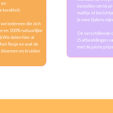
 en
bestellen om te p
 kwaliteit.
mailtje of berichtj
je mee tijdens mij
we iedereen die zich
e en 100% natuurlijke
De verschillende d
l.We delen hier al
(5 afbeeldingen va
het flesje en wat de
met de juiste prijz
, bloemen en kruiden