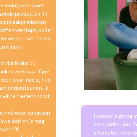
e rekening mee moet
ezonde producten. In
schoonmaakproducten
toffen verstopt, onder
Meer weten over de top
vermijden?
st dat ik dus op
ook opzoek naar fijne
lanten waarmee zij hun
aan ondersteunen. Ik
 wilde hier iets naast
 was het weer oppassen
Ik neem je graag 
 kwaliteit en je mag
essentiëleoliën. Be
r maar 4%
alternatief en wil