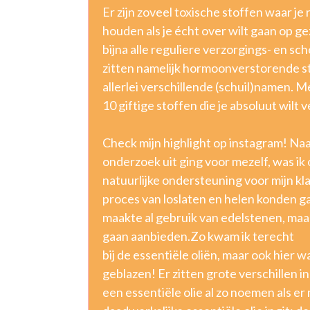
Er zijn zoveel toxische stoffen waar j
houden als je écht over wilt gaan op g
bijna alle reguliere verzorgings- en 
zitten namelijk hormoonverstorende s
allerlei verschillende (schuil)namen. 
10 giftige stoffen die je absoluut wilt 
Check mijn highlight op instagram! Naa
onderzoek uit ging voor mezelf, was ik 
natuurlijke ondersteuning voor mijn k
proces van loslaten en helen konden g
maakte al gebruik van edelstenen, maar
gaan aanbieden.Zo kwam ik terecht
bij de essentiële oliën, maar ook hier
geblazen! Er zitten grote verschillen in
een essentiële olie al zo noemen als e