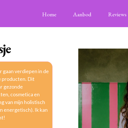
Home
Aanbod
Reviews
sje
r gaan verdiepen in de
e producten. Dit
ar gezonde
ten, cosmetica en
g van mijn holistisch
n energetisch). Ik kan
ht!