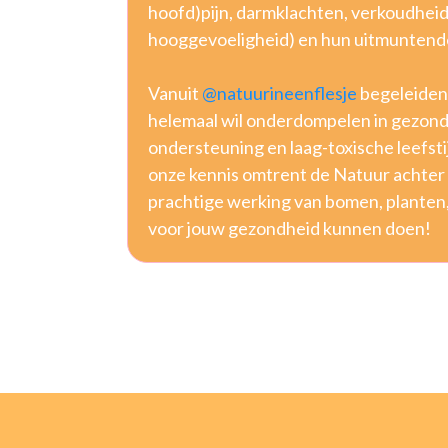
hoofd)pijn, darmklachten, verkoudheid
hooggevoeligheid) en hun uitmuntende
Vanuit
@natuurineenflesje
begeleiden 
helemaal wil onderdompelen in gezond
ondersteuning en laag-toxische leefstij
onze kennis omtrent de Natuur achter 
prachtige werking van bomen, planten
voor jouw gezondheid kunnen doen!