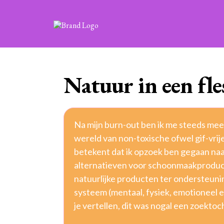
Natuur in een fle
Na mijn burn-out ben ik me steeds mee
wereld van non-toxische ofwel gif-vrij
betekent dat ik opzoek ben gegaan na
alternatieven voor schoonmaakproduc
natuurlijke producten ter ondersteunin
systeem (mentaal, fysiek, emotioneel e
je vertellen, dit was nogal een zoektoc