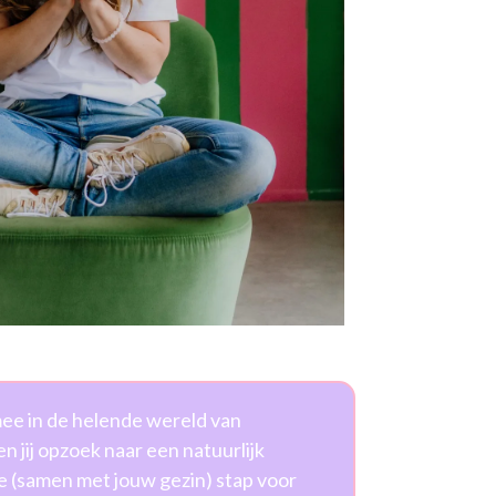
mee in de helende wereld van
n jij opzoek naar een natuurlijk
 je (samen met jouw gezin) stap voor