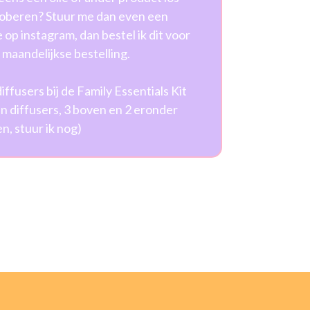
roberen? Stuur me dan even een
e op instagram, dan bestel ik dit voor
n maandelijkse bestelling.
iffusers bij de Family Essentials Kit
n diffusers, 3 boven en 2 eronder
en, stuur ik nog)