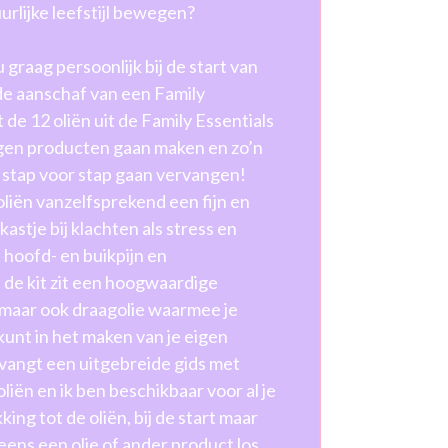
urlijke leefstijl bewegen?
 graag persoonlijk bij de start van
de aanschaf van een Family
 de 12 oliën uit de Family Essentials
 eigen producten gaan maken en zo’n
is stap voor stap gaan vervangen!
oliën vanzelfsprekend een fijn en
kastje bij klachten als stress en
j hoofd- en buikpijn en
In de kit zit een hoogwaardige
, maar ook draagolie waarmee je
 kunt in het maken van je eigen
vangt een uitgebreide gids met
liën en ik ben beschikbaar voor al je
ing tot de oliën, bij de start maar
 eens een olie of ander product los