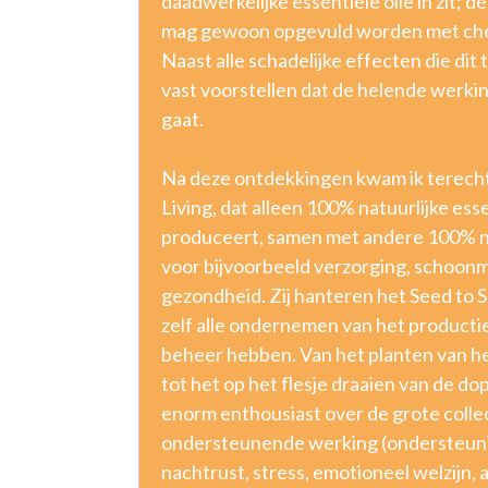
daadwerkelijke essentiële olie in zit; de
mag gewoon opgevuld worden met che
Naast alle schadelijke effecten die dit
vast voorstellen dat de helende werki
gaat.
Na deze ontdekkingen kwam ik terecht 
Living, dat alleen 100% natuurlijke esse
produceert, samen met andere 100% n
voor bijvoorbeeld verzorging, schoon
gezondheid. Zij hanteren het Seed to Sea
zelf alle ondernemen van het productie
beheer hebben. Van het planten van he
tot het op het flesje draaien van de do
enorm enthousiast over de grote collec
ondersteunende werking (ondersteuni
nachtrust, stress, emotioneel welzijn, a