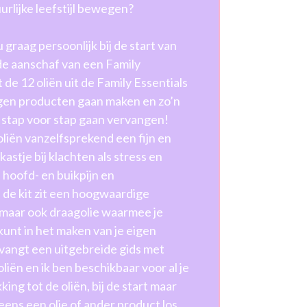
urlijke leefstijl bewegen?
 graag persoonlijk bij de start van
de aanschaf van een Family
 de 12 oliën uit de Family Essentials
 eigen producten gaan maken en zo’n
is stap voor stap gaan vervangen!
oliën vanzelfsprekend een fijn en
kastje bij klachten als stress en
j hoofd- en buikpijn en
In de kit zit een hoogwaardige
, maar ook draagolie waarmee je
 kunt in het maken van je eigen
vangt een uitgebreide gids met
liën en ik ben beschikbaar voor al je
ing tot de oliën, bij de start maar
 eens een olie of ander product los