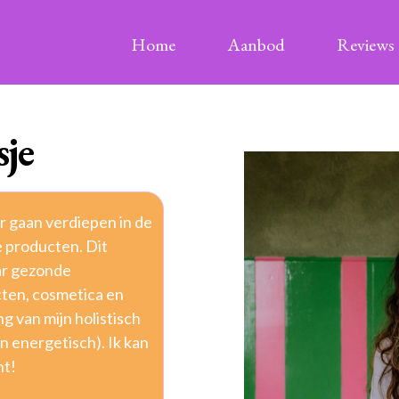
Home
Aanbod
Reviews
sje
r gaan verdiepen in de
e producten. Dit
ar gezonde
ten, cosmetica en
g van mijn holistisch
n energetisch). Ik kan
ht!