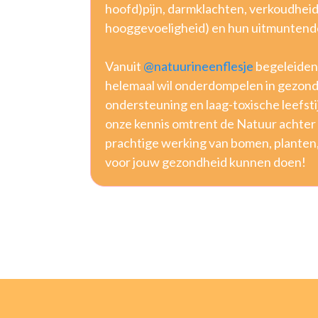
hoofd)pijn, darmklachten, verkoudheid
hooggevoeligheid) en hun uitmuntende
Vanuit
@natuurineenflesje
begeleiden 
helemaal wil onderdompelen in gezond
ondersteuning en laag-toxische leefstij
onze kennis omtrent de Natuur achter 
prachtige werking van bomen, planten
voor jouw gezondheid kunnen doen!