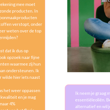
e rekening mee moet
ezonde producten. In
schoonmaakproducten
toffen verstopt, onder
Meer weten over de top
vermijden?
st dat ik dus op
ook opzoek naar fijne
lanten waarmee zij hun
aan ondersteunen. Ik
 wilde hier iets naast
 was het weer oppassen
Ik neem je graag 
 kwaliteit en je mag
essentiëleoliën. Be
r maar 4%
alternatief en wil