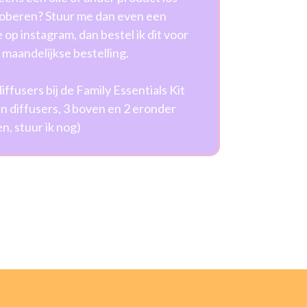
roberen? Stuur me dan even een
e op instagram, dan bestel ik dit voor
n maandelijkse bestelling.
iffusers bij de Family Essentials Kit
n diffusers, 3 boven en 2 eronder
en, stuur ik nog)