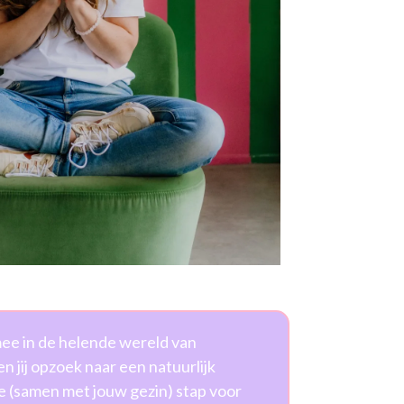
mee in de helende wereld van
n jij opzoek naar een natuurlijk
 je (samen met jouw gezin) stap voor