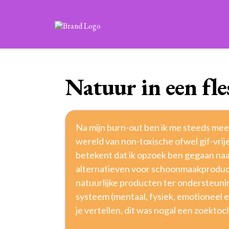
Natuur in een fle
Na mijn burn-out ben ik me steeds mee
wereld van non-toxische ofwel gif-vrij
betekent dat ik opzoek ben gegaan na
alternatieven voor schoonmaakproduc
natuurlijke producten ter ondersteunin
systeem (mentaal, fysiek, emotioneel e
je vertellen, dit was nogal een zoektoc