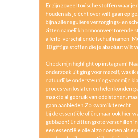
Er zijn zoveel toxische stoffen waar j
houden als je écht over wilt gaan op g
bijna alle reguliere verzorgings- en 
zitten namelijk hormoonverstorende s
allerlei verschillende (schuil)namen. 
10 giftige stoffen die je absoluut wilt 
Check mijn highlight op instagram! Naa
onderzoek uit ging voor mezelf, was ik 
natuurlijke ondersteuning voor mijn k
proces van loslaten en helen konden g
maakte al gebruik van edelstenen, maar
gaan aanbieden.Zo kwam ik terecht
bij de essentiële oliën, maar ook hier
geblazen! Er zitten grote verschillen in
een essentiële olie al zo noemen als e