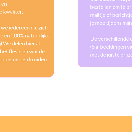
 en
bestellen om te p
 kwaliteit.
mailtje of berichtj
je mee tijdens mij
we iedereen die zich
e en 100% natuurlijke
De verschillende d
l.We delen hier al
(5 afbeeldingen va
het flesje en wat de
met de juiste prijz
, bloemen en kruiden