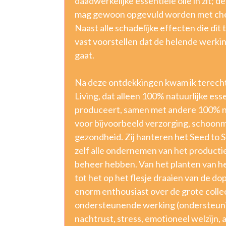
daadwerkelijke essentiële olie in zit; de
mag gewoon opgevuld worden met che
Naast alle schadelijke effecten die dit
vast voorstellen dat de helende werki
gaat.
Na deze ontdekkingen kwam ik terecht 
Living, dat alleen 100% natuurlijke esse
produceert, samen met andere 100% n
voor bijvoorbeeld verzorging, schoon
gezondheid. Zij hanteren het Seed to Sea
zelf alle ondernemen van het productie
beheer hebben. Van het planten van he
tot het op het flesje draaien van de do
enorm enthousiast over de grote collec
ondersteunende werking (ondersteuni
nachtrust, stress, emotioneel welzijn, a